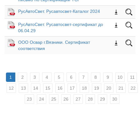
РусАвтоСвет. Русавтосвет-Каталог 2024
РусАвтоСвет. Русавтосвет-сертификат до
06.04.29
ООО Освар г.Вязники. Сертификат
соответствия
1
2
3
4
5
6
7
8
9
10
11
12
13
14
15
16
17
18
19
20
21
22
23
24
25
26
27
28
29
30