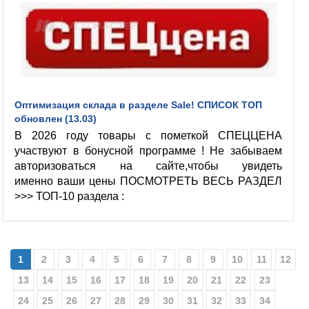
Оптимизация склада в разделе Sale! СПИСОК ТОП
обновлен (13.03)
В 2026 году товары с пометкой СПЕЦЦЕНА
участвуют в бонусной программе ! Не забываем
авторизоваться на сайте,чтобы увидеть
именно ваши цены ПОСМОТРЕТЬ ВЕСЬ РАЗДЕЛ
>>> ТОП-10 раздела :
1
2
3
4
5
6
7
8
9
10
11
12
13
14
15
16
17
18
19
20
21
22
23
24
25
26
27
28
29
30
31
32
33
34